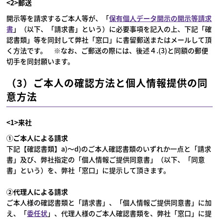
<2>郵送
開示等を請求するご本人等が、「
保有個人データ開示の開示等請求
書
」（以下、「請求書」という）に必要事項を記入の上、下記「確
認書類」等を同封して弊社「窓口」に書留郵送またはメールして頂
く方法です。 ※なお、ご郵送の際には、後述４.(3)と同額の郵便
切手を同封願います。
（3）ご本人の確認方法と個人情報提供の同
意方法
<1>来社
①ご本人による請求
下記【確認書類】a)～d)のご本人確認書類のいずれか一点と「請求
書」及び、弊社指定の「個人情報ご提供同意書」（以下、「同意
書」という）を、弊社「窓口」に提示して頂きます。
②代理人による請求
ご本人様の確認書類と「請求書」、「個人情報ご提供同意書」に加
え、「
委任状
」、代理人様のご本人確認書類を、弊社「窓口」に提