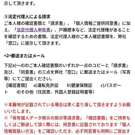
示して頂きます。
③法定代理人による請求
ご本人様の確認書類と「請求書」、「個人情報ご提供同意書」に加
え、「
法定代理人申告書
」、戸籍謄本など、法定代理権があること
を確認するための書類、法定代理人様のご本人確認書類を、弊社
「窓口」に提示して頂きます。
<2>郵送またはメール
下記a)～d)のご本人確認書類のいずれか一点のコピーと「請求書」
及び、「同意書」の三点を弊社「窓口」に郵送またはメール（写真
等）にてご提出ください。
【確認書類】 a)運転免許証 b)健康保険証 c)パスポー
ト d)その他（住民票、外国人登録証明書等）
※本籍地が記載されている場合は黒く塗り潰して頂きますようお願
いいたします。
※「保有個人データ開示の開示等請求書」「確認書類」をご持参も
しくはご郵送して頂く際には、同意書に記載されております「個人
情報取扱い方法」をご確認いただき、必ず同意書も同時にご提出す